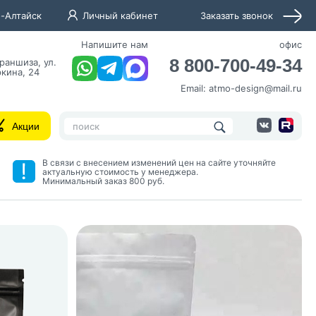
-Алтайск
Личный кабинет
Заказать звонок
Напишите нам
офис
8 800-700-49-34
раншиза, ул.
кина, 24
Email:
atmo-design@mail.ru
Акции
В связи с внесением изменений цен на сайте уточняйте
актуальную стоимость у менеджера.
Минимальный заказ 800 руб.
нных и согласие с
 рассылок