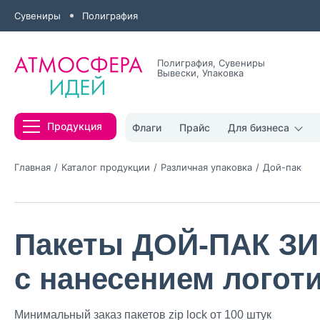
Сувениры
Полиграфия
Полиграфия, Сувениры
Вывески, Упаковка
Все результаты
Продукция
Флаги
Прайс
Для бизнеса
Главная
Каталог продукции
Различная упаковка
Дой-пак
Пакеты ДОЙ-ПАК З
Нажимая кнопк
политикой конфи
с нанесением логот
Нажимая на к
Оставить
Минимальный заказ пакетов zip lock от 100 штук
заявку