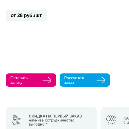
от 28 руб./шт
Прикрепить ма
Как с вами св
Телефон
Оставить
Рассчитать
Нажимая кнопк
заявку
заказ
политикой конфи
Нажимая на к
Оставить
заявку
СКИДКА НА ПЕРВЫЙ ЗАКАЗ
КА
начните сотрудничество
с 
выгодно *