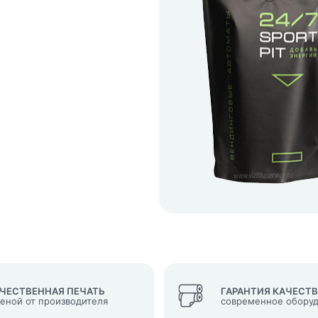
кеты
язаться?
Whatsapp
Max
Telegram
у "Оставить заявку", я даю согласие на
обработку персональных да
денциальности
нопку, я даю согласие на получение информационных и рекламных
ЧЕСТВЕННАЯ ПЕЧАТЬ
ГАРАНТИЯ КАЧЕСТ
ценой от производителя
современное обору