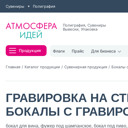
Сувениры
Полиграфия
Полиграфия, Сувениры
Вывески, Упаковка
Все результаты
Продукция
Флаги
Прайс
Для бизнеса
Главная
Каталог продукции
Сувенирная продукция
Бокалы 
ГРАВИРОВКА НА СТ
Нажимая кнопк
политикой конфи
БОКАЛЫ С ГРАВИР
Нажимая на к
Оставить
бокал для вина, фужер под шампанское, бокал под пиво, 
заявку