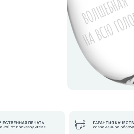
кеты
язаться?
Whatsapp
Max
Telegram
у "Оставить заявку", я даю согласие на
обработку персональных да
денциальности
нопку, я даю согласие на получение информационных и рекламных
ЧЕСТВЕННАЯ ПЕЧАТЬ
ГАРАНТИЯ КАЧЕСТ
ценой от производителя
современное обору