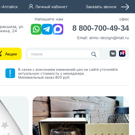
-Алтайск
Личный кабинет
Заказать звонок
Напишите нам
офис
8 800-700-49-34
раншиза, ул.
кина, 24
Email:
atmo-design@mail.ru
Акции
В связи с внесением изменений цен на сайте уточняйте
актуальную стоимость у менеджера.
Минимальный заказ 800 руб.
нных и согласие с
 рассылок