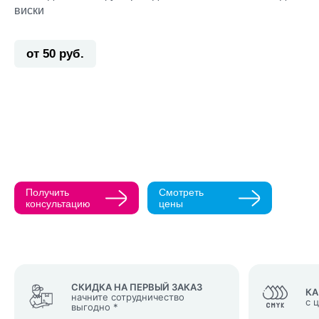
виски
от 50 руб.
Прикрепить ма
Как с вами св
Телефон
Получить
Смотреть
Нажимая кнопк
консультацию
цены
политикой конфи
Нажимая на к
Оставить
заявку
СКИДКА НА ПЕРВЫЙ ЗАКАЗ
КА
начните сотрудничество
с 
выгодно *