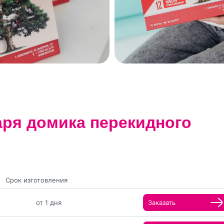
аря домика перекидного
Срок изготовления
от 1 дня
Заказать