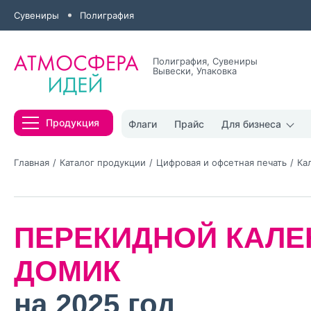
Сувениры
Полиграфия
Полиграфия, Сувениры
Вывески, Упаковка
Все результаты
Продукция
Флаги
Прайс
Для бизнеса
Главная
Каталог продукции
Цифровая и офсетная печать
Ка
ПЕРЕКИДНОЙ КАЛЕ
Нажимая кнопк
политикой конфи
ДОМИК
Нажимая на к
на 2025 год
Оставить
заявку