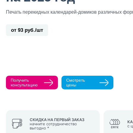
Печать перекидных календарей-домиков различных фор
от 93 руб./шт
Прикрепить ма
Как с вами св
Телефон
Получить
Смотреть
Нажимая кнопк
консультацию
цены
политикой конфи
Нажимая на к
Оставить
заявку
СКИДКА НА ПЕРВЫЙ ЗАКАЗ
КА
начните сотрудничество
с 
выгодно *