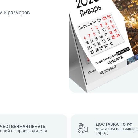
м и размеров
кеты
язаться?
Whatsapp
Max
Telegram
у "Оставить заявку", я даю согласие на
обработку персональных да
денциальности
нопку, я даю согласие на получение информационных и рекламных
ДОСТАВКА ПО РФ
ЧЕСТВЕННАЯ ПЕЧАТЬ
доставим ваш заказ
в
ценой от производителя
город