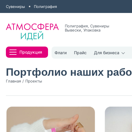
Сувениры
Полиграфия
Полиграфия, Сувениры
Вывески, Упаковка
Все результаты
Продукция
Флаги
Прайс
Для бизнеса
Портфолио наших рабо
Главная
Проекты
Нажимая кнопк
политикой конфи
Нажимая на к
Оставить
заявку