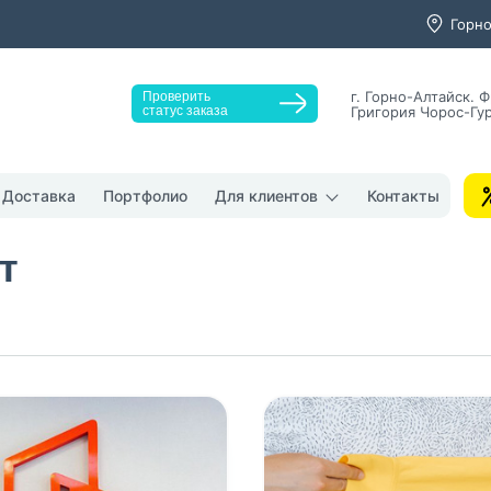
Горно
г. Горно-Алтайск. Ф
Проверить
статус заказа
Григория Чорос-Гур
Заказать звонок
Доставка
Портфолио
Для клиентов
Контакты
т
у "Оставить заявку", я даю согласие на
обработку персональных да
денциальности
нопку, я даю согласие на получение информационных и рекламных