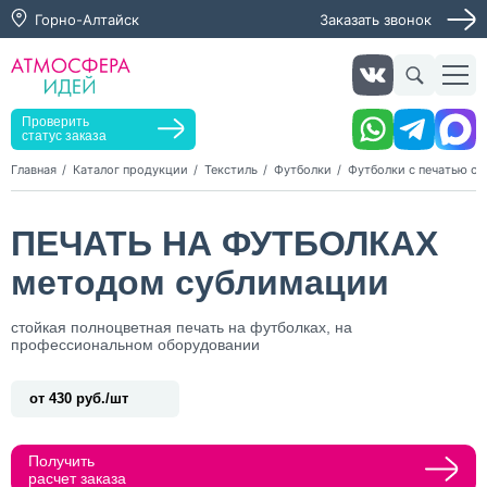
Горно-Алтайск
Заказать звонок
Заказать звонок
Заказать услугу
Оставьте заявку, мы свяжемся с вами в ближайшее
время
Проверить
статус заказа
Главная
Каталог продукции
Текстиль
Футболки
Футболки с печатью с
Нажимая кнопку "Оставить заявку", я даю согласие на
ПЕЧАТЬ НА ФУТБОЛКАХ
обработку персональных данных и согласие с политикой
конфиденциальности
методом сублимации
Нажимая на кнопку, я даю согласие на получение
информационных и рекламных рассылок
стойкая полноцветная печать на футболках, на
профессиональном оборудовании
Оставить
заявку
от 430 руб./шт
Получить
расчет заказа