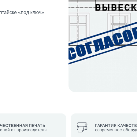
лтайске «под ключ»
кеты
язаться?
Whatsapp
Max
Telegram
у "Оставить заявку", я даю согласие на
обработку персональных да
денциальности
нопку, я даю согласие на получение информационных и рекламных
ЧЕСТВЕННАЯ ПЕЧАТЬ
ГАРАНТИЯ КАЧЕСТ
ценой от производителя
современное обору