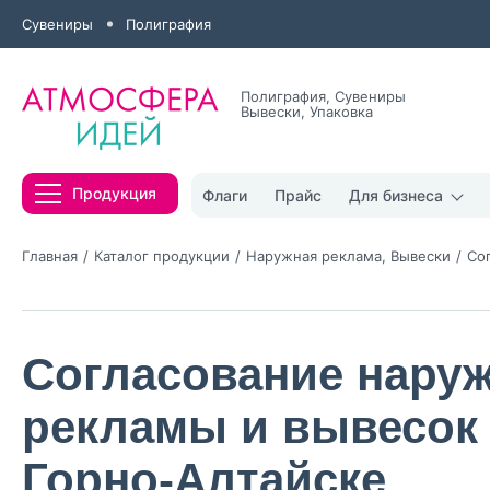
Сувениры
Полиграфия
Полиграфия, Сувениры
Вывески, Упаковка
Все результаты
Продукция
Флаги
Прайс
Для бизнеса
Главная
Каталог продукции
Наружная реклама, Вывески
Со
Согласование нару
Нажимая кнопк
политикой конфи
рекламы и вывесок
Нажимая на к
Горно-Алтайске
Оставить
заявку