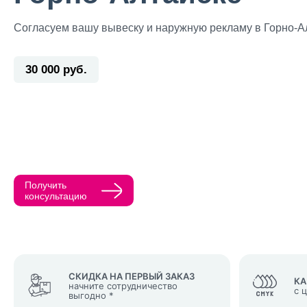
Согласуем вашу вывеску и наружную рекламу в Горно-А
30 000 руб.
Прикрепить ма
Как с вами св
Телефон
Получить
Нажимая кнопк
консультацию
политикой конфи
Нажимая на к
Оставить
заявку
СКИДКА НА ПЕРВЫЙ ЗАКАЗ
КА
начните сотрудничество
с 
выгодно *