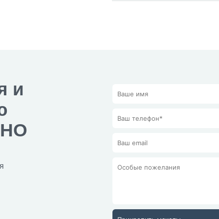
я и
ю
ТНО
я