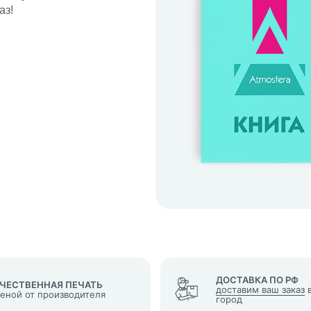
аз!
кеты
язаться?
Whatsapp
Max
Telegram
у "Оставить заявку", я даю согласие на
обработку персональных да
денциальности
нопку, я даю согласие на получение информационных и рекламных
ДОСТАВКА ПО РФ
ЧЕСТВЕННАЯ ПЕЧАТЬ
доставим ваш заказ
в
ценой от производителя
город