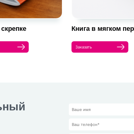
 скрепке
Книга в мягком пе
Заказать
ьный