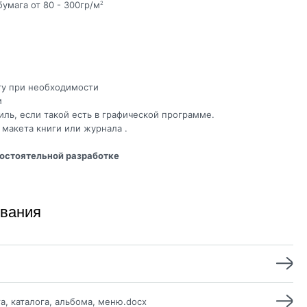
умага от 80 - 300гр/м
2
ту при необходимости
и
ь, если такой есть в графической программе.
 макета книги или журнала .
мостоятельной разработке
ивания
а, каталога, альбома, меню.docx