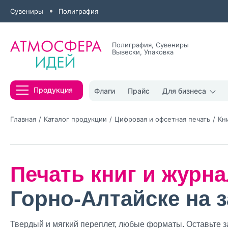
Сувениры
Полиграфия
Полиграфия, Сувениры
Вывески, Упаковка
Все результаты
Продукция
Флаги
Прайс
Для бизнеса
Главная
Каталог продукции
Цифровая и офсетная печать
Кн
Печать книг и журн
Нажимая кнопк
политикой конфи
Горно-Алтайске на з
Нажимая на к
Оставить
Твердый и мягкий переплет, любые форматы. Оставьте з
заявку