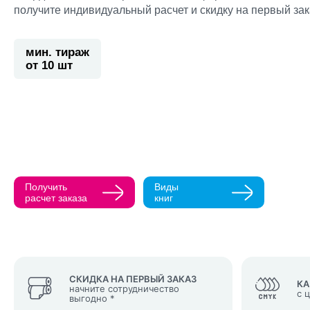
получите индивидуальный расчет и скидку на первый зак
мин. тираж
от 10 шт
Прикрепить ма
Как с вами св
Телефон
Получить
Виды
Нажимая кнопк
расчет заказа
книг
политикой конфи
Нажимая на к
Оставить
заявку
СКИДКА НА ПЕРВЫЙ ЗАКАЗ
КА
начните сотрудничество
с 
выгодно *