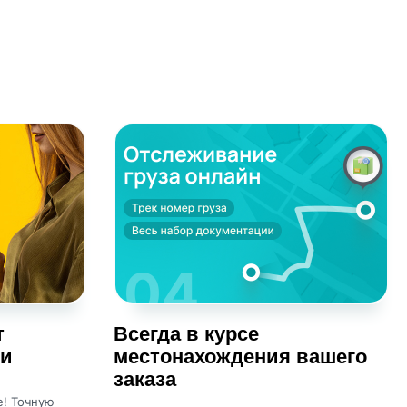
т
Всегда в курсе
ки
местонахождения вашего
заказа
е! Точную