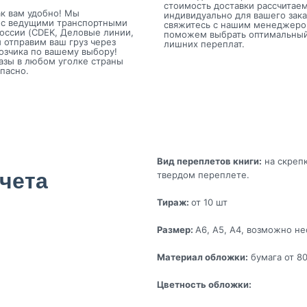
стоимость доставки рассчитае
к вам удобно! Мы
индивидуально для вашего зака
 с ведущими транспортными
свяжитесь с нашим менеджер
оссии (CDEK, Деловые линии,
поможем выбрать оптимальный
и отправим ваш груз через
лишних переплат.
озчика по вашему выбору!
азы в любом уголке страны
пасно.
Вид переплетов книги:
на скрепк
чета
твердом переплете.
Тираж:
от 10 шт
Размер:
А6, А5, А4, возможно н
Материал обложки:
бумага от 80
Цветность обложки: