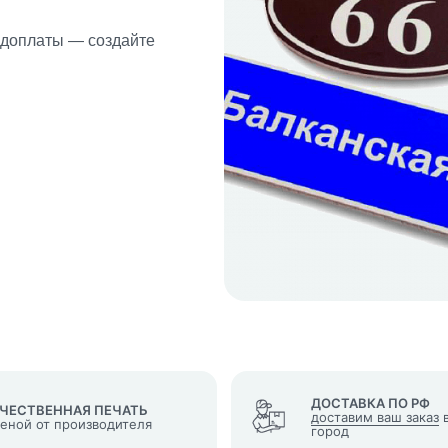
едоплаты — создайте
кеты
язаться?
Whatsapp
Max
Telegram
у "Оставить заявку", я даю согласие на
обработку персональных да
денциальности
нопку, я даю согласие на получение информационных и рекламных
ДОСТАВКА ПО РФ
ЧЕСТВЕННАЯ ПЕЧАТЬ
доставим ваш заказ
в
ценой от производителя
город