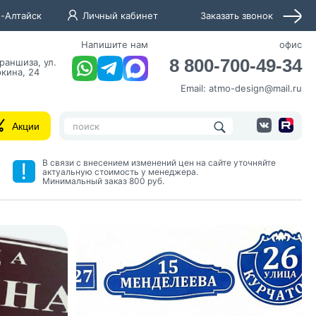
-Алтайск
Личный кабинет
Заказать звонок
Напишите нам
офис
8 800-700-49-34
раншиза, ул.
кина, 24
Email:
atmo-design@mail.ru
Акции
В связи с внесением изменений цен на сайте уточняйте
актуальную стоимость у менеджера.
Минимальный заказ 800 руб.
нных и согласие с
 рассылок