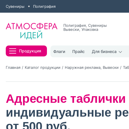
Сувениры
Полиграфия
Полиграфия, Сувениры
Вывески, Упаковка
Все результаты
Продукция
Флаги
Прайс
Для бизнеса
Главная
Каталог продукции
Наружная реклама, Вывески
Та
Адресные таблички 
Нажимая кнопк
политикой конфи
индивидуальные р
Нажимая на к
от 500 руб.
Оставить
заявку