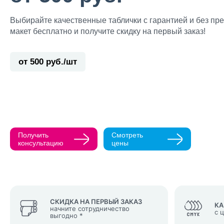
Выбирайте качественные таблички с гарантией и без пр
макет бесплатно и получите скидку на первый заказ!
от 500 руб./шт
Прикрепить ма
Как с вами св
Телефон
Получить
Смотреть
Нажимая кнопк
консультацию
цены
политикой конфи
Нажимая на к
Оставить
заявку
СКИДКА НА ПЕРВЫЙ ЗАКАЗ
КА
начните сотрудничество
с 
выгодно *