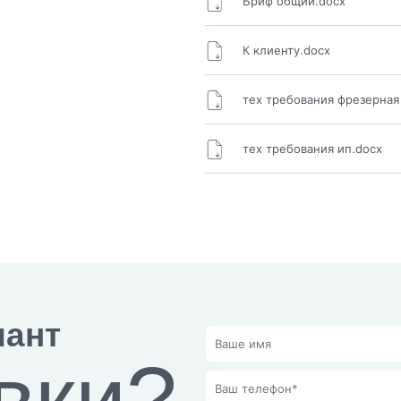
Бриф общий.docx
К клиенту.docx
тех требования фрезерная
тех требования ип.docx
иант
вки?