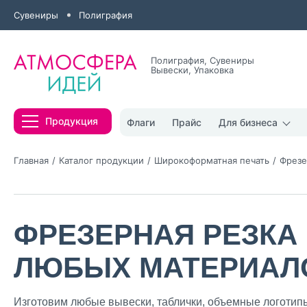
Сувениры
Полиграфия
Полиграфия, Сувениры
Вывески, Упаковка
Все результаты
Продукция
Флаги
Прайс
Для бизнеса
Главная
Каталог продукции
Широкоформатная печать
Фрезе
ФРЕЗЕРНАЯ РЕЗКА
Нажимая кнопк
политикой конфи
ЛЮБЫХ МАТЕРИАЛ
Нажимая на к
Оставить
Изготовим любые вывески, таблички, объемные логотип
заявку