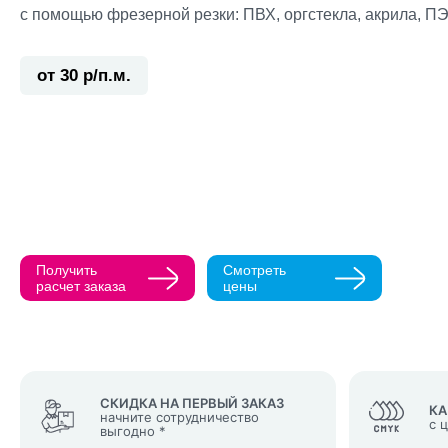
с помощью фрезерной резки: ПВХ, оргстекла, акрила, ПЭ
от 30 р/п.м.
Прикрепить ма
Как с вами св
Телефон
Получить
Смотреть
Нажимая кнопк
расчет заказа
цены
политикой конфи
Нажимая на к
Оставить
заявку
СКИДКА НА ПЕРВЫЙ ЗАКАЗ
КА
начните сотрудничество
с 
выгодно *