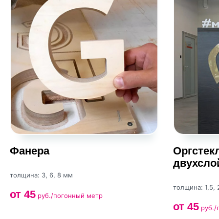
Фанера
Оргстекл
двухсло
толщина: 3, 6, 8 мм
толщина: 1,5, 2
от 45
руб./погонный метр
от 45
руб./