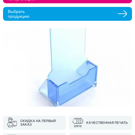
Прикрепить макеты
Выбрать
продукцию
Как с вами связаться?
Телефон
Whatsapp
Max
Telegram
Нажимая кнопку "Оставить заявку", я даю согласие на
обработку персональных данных и согласие с политикой
конфиденциальности
Нажимая на кнопку, я даю согласие на получение
информационных и рекламных рассылок
Оставить
заявку
СКИДКА НА ПЕРВЫЙ
КАЧЕСТВЕННАЯ ПЕЧАТЬ
ЗАКАЗ