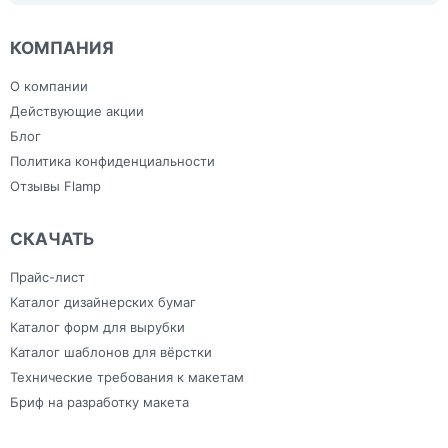
Шоперы, Эко сумки, сумки из
Лазерная резка, гравировка
нанесением
нанесением
льна
Напольные наклейки
логотипа
логотипа
План эвакуации
Ежедневники с
Скотч
КОМПАНИЯ
Плоттерная резка
индивидуальным
Сумки
Самоклеящаяся плёнка
дизайном
Тапочки для
Фрезерная резка
Зонты
гостиниц
О компании
Холсты
Изделия из ПВХ
Широкоформатная печать
Канцелярия
Действующие акции
Блог
Политика конфиденциальности
Отзывы Flamp
СКАЧАТЬ
Прайс-лист
Каталог дизайнерских бумаг
Каталог форм для вырубки
Каталог шаблонов для вёрстки
Технические требования к макетам
Бриф на разработку макета