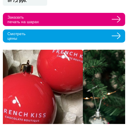
от 7,2 руб.
Прикрепить макеты
Заказать
печать на шарах
Как с вами связаться?
Смотреть
Телефон
Whatsapp
Max
Telegram
цены
Нажимая кнопку "Оставить заявку", я даю согласие на
обработку персональных данных и согласие с политикой
конфиденциальности
Нажимая на кнопку, я даю согласие на получение
информационных и рекламных рассылок
Оставить
заявку