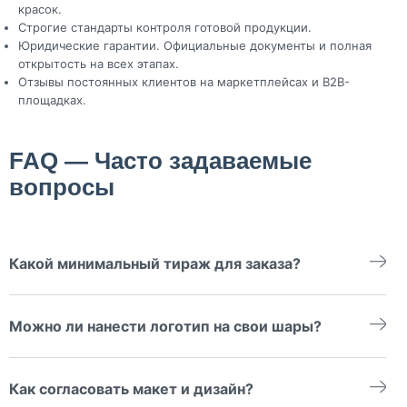
красок.
Строгие стандарты контроля готовой продукции.
Юридические гарантии. Официальные документы и полная
открытость на всех этапах.
Отзывы постоянных клиентов на маркетплейсах и B2B-
площадках.
FAQ — Часто задаваемые
вопросы
Какой минимальный тираж для заказа?
Для большинства технологий печати минимальный тираж – от
50 или 100 штук. Для уникальных задач возможно
Можно ли нанести логотип на свои шары?
согласование индивидуально. Просто уточните специфику у
менеджера.
Да, вы можете предоставить собственные заготовки. Мы
подберём технологию печати, учитывая особенности
Как согласовать макет и дизайн?
материала и поверхности шара.