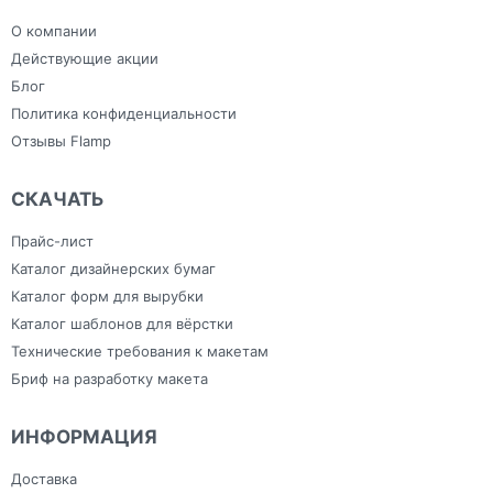
Самоклеящаяся плёнка
дизайном
Тапочки для
Фрезерная резка
Зонты
гостиниц
О компании
Холсты
Изделия из ПВХ
Широкоформатная печать
Канцелярия
Действующие акции
Блог
Политика конфиденциальности
Отзывы Flamp
СКАЧАТЬ
Прайс-лист
Каталог дизайнерских бумаг
Каталог форм для вырубки
Каталог шаблонов для вёрстки
Технические требования к макетам
Бриф на разработку макета
ИНФОРМАЦИЯ
Доставка