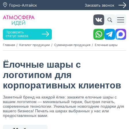
Горно-Алтайск
Заказать звонок
Заказать звонок
Заказать услугу
Оставьте заявку, мы свяжемся с вами в ближайшее
время
Проверить
статус заказа
Главная
Каталог продукции
Сувенирная продукция
Елочные шары
Нажимая кнопку "Оставить заявку", я даю согласие на
Ёлочные шары с
обработку персональных данных и согласие с политикой
конфиденциальности
логотипом для
Нажимая на кнопку, я даю согласие на получение
информационных и рекламных рассылок
корпоративных клиентов
Оставить
Заметный бренд на каждой ёлке: закажите елочные шары с
заявку
вашим логотипом — минимальный тираж, быстрая печать,
современные технологии. Уникальные новогодние подарки для
вашего бизнеса! Печать на шарах выбранных у нас или
предоставленных вами.