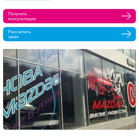
Прикрепить макеты
Получить
консультацию
Как с вами связаться?
Рассчитать
заказ
Телефон
Whatsapp
Max
Telegram
Нажимая кнопку "Оставить заявку", я даю согласие на
обработку персональных данных и согласие с политикой
конфиденциальности
Нажимая на кнопку, я даю согласие на получение
информационных и рекламных рассылок
Оставить
заявку