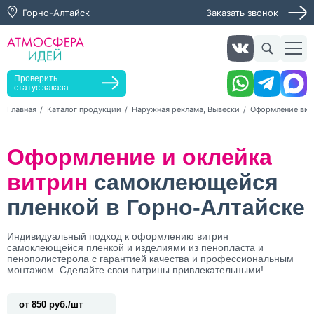
Горно-Алтайск
Заказать звонок
Заказать звонок
Заказать услугу
Оставьте заявку, мы свяжемся с вами в ближайшее
время
Проверить
статус заказа
Главная
Каталог продукции
Наружная реклама, Вывески
Оформление вит
Нажимая кнопку "Оставить заявку", я даю согласие на
Оформление и оклейка
обработку персональных данных и согласие с политикой
конфиденциальности
витрин
самоклеющейся
Нажимая на кнопку, я даю согласие на получение
информационных и рекламных рассылок
пленкой в Горно-Алтайске
Оставить
Индивидуальный подход к оформлению витрин
заявку
самоклеющейся пленкой и изделиями из пенопласта и
пенополистерола с гарантией качества и профессиональным
монтажом. Сделайте свои витрины привлекательными!
от 850 руб./шт