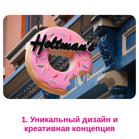
Прикрепить макеты
Как с вами связаться?
Телефон
Whatsapp
Max
Telegram
Нажимая кнопку "Оставить заявку", я даю согласие на
обработку персональных данных и согласие с политикой
конфиденциальности
Нажимая на кнопку, я даю согласие на получение
информационных и рекламных рассылок
Оставить
заявку
1. Уникальный дизайн и
креативная концепция