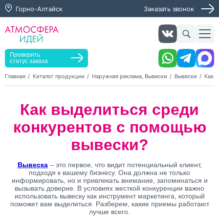
Горно-Алтайск
Заказать звонок
Заказать звонок
Заказать услугу
Оставьте заявку, мы свяжемся с вами в ближайшее
время
Проверить
статус заказа
Главная
Каталог продукции
Наружная реклама, Вывески
Вывески
Как 
Нажимая кнопку "Оставить заявку", я даю согласие на
Как выделиться среди
обработку персональных данных и согласие с политикой
конфиденциальности
конкурентов с помощью
Нажимая на кнопку, я даю согласие на получение
информационных и рекламных рассылок
вывески?
Оставить
Вывеска
– это первое, что видит потенциальный клиент,
заявку
подходя к вашему бизнесу. Она должна не только
информировать, но и привлекать внимание, запоминаться и
вызывать доверие. В условиях жесткой конкуренции важно
использовать вывеску как инструмент маркетинга, который
поможет вам выделиться. Разберем, какие приемы работают
лучше всего.