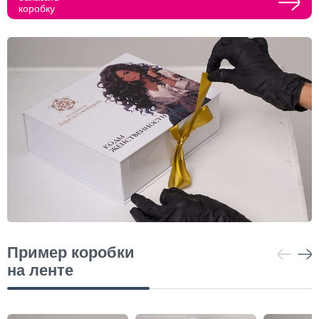
коробку
Прикрепить макеты
Как с вами связаться?
Телефон
Whatsapp
Max
Telegram
Нажимая кнопку "Оставить заявку", я даю согласие на
обработку персональных данных и согласие с политикой
конфиденциальности
Нажимая на кнопку, я даю согласие на получение
информационных и рекламных рассылок
Оставить
заявку
Пример коробки
на ленте