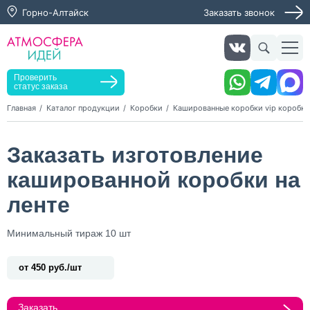
Горно-Алтайск
Заказать звонок
Заказать звонок
Заказать услугу
Оставьте заявку, мы свяжемся с вами в ближайшее
время
Проверить
статус заказа
Главная
Каталог продукции
Коробки
Кашированные коробки vip коробки
Нажимая кнопку "Оставить заявку", я даю согласие на
Заказать изготовление
обработку персональных данных и согласие с политикой
конфиденциальности
кашированной коробки на
Нажимая на кнопку, я даю согласие на получение
информационных и рекламных рассылок
ленте
Оставить
Минимальный тираж 10 шт
заявку
от 450 руб./шт
Заказать