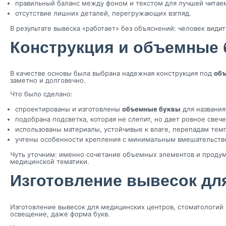
правильный баланс между фоном и текстом для лучшей читае
отсутствие лишних деталей, перегружающих взгляд.
В результате вывеска «работает» без объяснений: человек види
Конструкция и объемные
В качестве основы была выбрана надежная конструкция под
об
заметно и долговечно.
Что было сделано:
спроектированы и изготовлены
объемные буквы
для названия
подобрана подсветка, которая не слепит, но дает ровное свеч
использованы материалы, устойчивые к влаге, перепадам тем
учтены особенности крепления с минимальным вмешательство
Чуть уточним: именно сочетание объемных элементов и проду
медицинской тематики.
Изготовление вывесок дл
Изготовление вывесок для медицинских центров, стоматологий
освещение, даже форма букв.