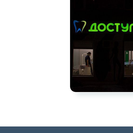
кеты
язаться?
Whatsapp
Max
Telegram
у "Оставить заявку", я даю согласие на
обработку персональных да
денциальности
нопку, я даю согласие на получение информационных и рекламных