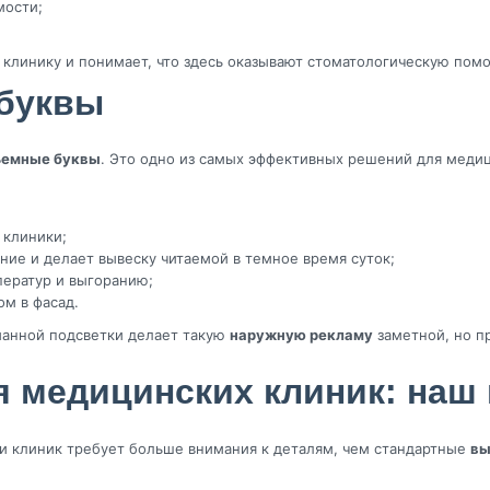
мости;
т клинику и понимает, что здесь оказывают стоматологическую по
 буквы
ъемные буквы
. Это одно из самых эффективных решений для медиц
 клиники;
ение и делает вывеску читаемой в темное время суток;
ператур и выгоранию;
м в фасад.
манной подсветки делает такую
наружную рекламу
заметной, но п
я медицинских клиник: наш
 и клиник требует больше внимания к деталям, чем стандартные
вы