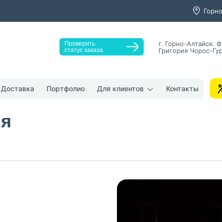
Горно
г. Горно-Алтайск. Ф
Проверить
статус заказа
Григория Чорос-Гур
Получить консультаци
Заказать звонок
Доставка
Портфолио
Для клиентов
Контакты
Оставьте заявку, мы свяжемся с вами в ближайшее время
ия
у "Оставить заявку", я даю согласие на
обработку персональных да
денциальности
нопку, я даю согласие на получение информационных и рекламных