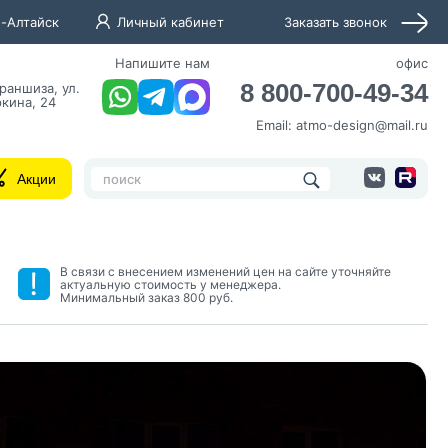
-Алтайск
Личный кабинет
Заказать звонок
Напишите нам
офис
8 800-700-49-34
раншиза, ул.
кина, 24
Email:
atmo-design@mail.ru
ю
Акции
В связи с внесением изменений цен на сайте уточняйте
актуальную стоимость у менеджера.
Минимальный заказ 800 руб.
нных и согласие с
 рассылок