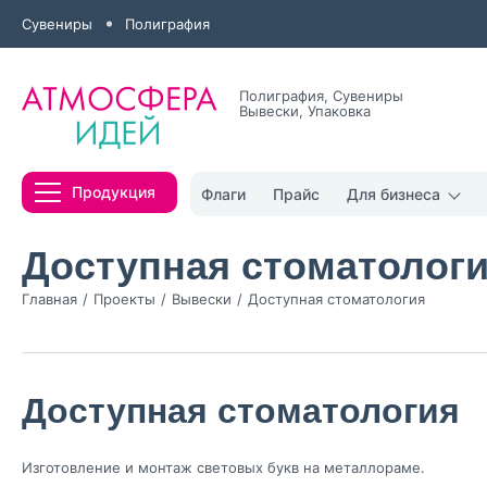
Сувениры
Полиграфия
Полиграфия, Сувениры
Вывески, Упаковка
Все результаты
Продукция
Флаги
Прайс
Для бизнеса
Доступная стоматолог
Главная
Проекты
Вывески
Доступная стоматология
Нажимая кнопк
политикой конфи
Доступная стоматология
Нажимая на к
Оставить
Изготовление и монтаж световых букв на металлораме.
заявку