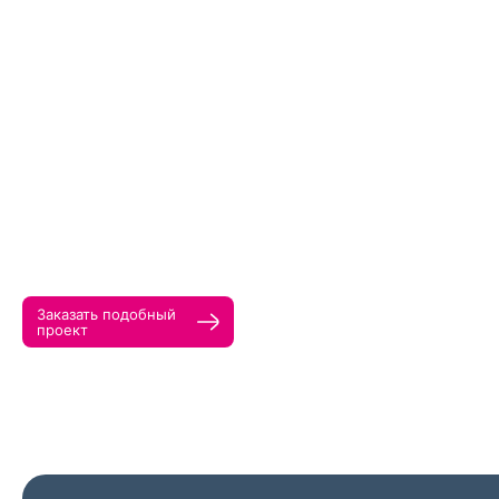
Прикрепить ма
Как с вами св
Телефон
Заказать подобный
Нажимая кнопк
проект
политикой конфи
Нажимая на к
Оставить
заявку