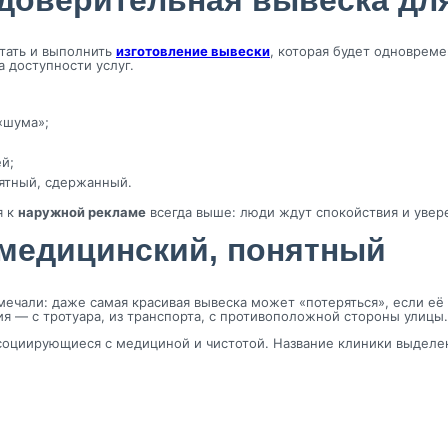
отать и выполнить
изготовление вывески
, которая будет одноврем
а доступности услуг.
«шума»;
й;
нятный, сдержанный.
я к
наружной рекламе
всегда выше: люди ждут спокойствия и увере
 медицинский, понятный
мечали: даже самая красивая вывеска может «потеряться», если её 
я — с тротуара, из транспорта, с противоположной стороны улицы.
оциирующиеся с медициной и чистотой. Название клиники выделен