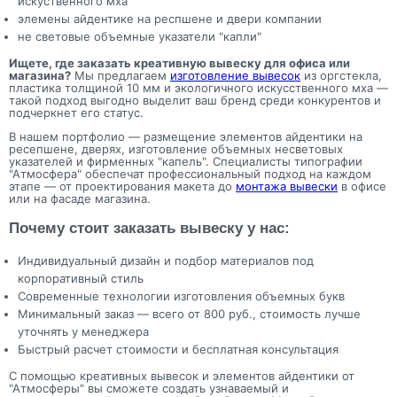
искуственного мха
элемены айдентике на респшене и двери компании
Прикрепить макеты
не световые объемные указатели "капли"
Ищете, где заказать креативную вывеску для офиса или
магазина?
Мы предлагаем
изготовление вывесок
из оргстекла,
Как с вами связаться?
пластика толщиной 10 мм и экологичного искусственного мха —
такой подход выгодно выделит ваш бренд среди конкурентов и
Телефон
Whatsapp
Max
Telegram
подчеркнет его статус.
В нашем портфолио — размещение элементов айдентики на
ресепшене, дверях, изготовление объемных несветовых
Нажимая кнопку "Оставить заявку", я даю согласие на
указателей и фирменных "капель". Специалисты типографии
обработку персональных данных и согласие с политикой
"Атмосфера" обеспечат профессиональный подход на каждом
конфиденциальности
этапе — от проектирования макета до
монтажа вывески
в офисе
или на фасаде магазина.
Нажимая на кнопку, я даю согласие на получение
информационных и рекламных рассылок
Почему стоит заказать вывеску у нас:
Индивидуальный дизайн и подбор материалов под
Оставить
заявку
корпоративный стиль
Современные технологии изготовления объемных букв
Минимальный заказ — всего от 800 руб., стоимость лучше
уточнять у менеджера
Быстрый расчет стоимости и бесплатная консультация
С помощью креативных вывесок и элементов айдентики от
"Атмосферы" вы сможете создать узнаваемый и