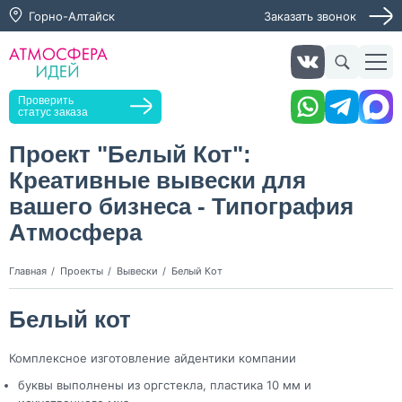
Горно-Алтайск
Заказать звонок
Получить консультацию
Заказать звонок
Оставьте заявку, мы свяжемся с вами в ближайшее
время
Проверить
статус заказа
Проект "Белый Кот":
Креативные вывески для
Нажимая кнопку "Оставить заявку", я даю согласие на
обработку персональных данных и согласие с политикой
вашего бизнеса - Типография
конфиденциальности
Атмосфера
Нажимая на кнопку, я даю согласие на получение
информационных и рекламных рассылок
Главная
Проекты
Вывески
Белый Кот
Оставить
заявку
Белый кот
Комплексное изготовление айдентики компании
буквы выполнены из оргстекла, пластика 10 мм и