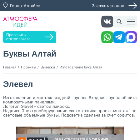
Горно-Алтайск
Заказать звонок
Получить консультацию
Заказать звонок
Оставьте заявку, мы свяжемся с вами в ближайшее
время
Проверить
статус заказа
Буквы Алтай
Нажимая кнопку "Оставить заявку", я даю согласие на
Главная
Проекты
Вывески
Изготовление букв Алтай
обработку персональных данных и согласие с политикой
конфиденциальности
Элевел
Нажимая на кнопку, я даю согласие на получение
информационных и рекламных рассылок
Изготовление и монтаж входной группы. Входная группа обшита
Оставить
композитными панелями.
заявку
Логотип Эlеvеl - светой лайбокс.
Надпись Электрооборудование светотехника проект монтаж" не
световые объемные буквы. Подсветка сделана за счет софитов.