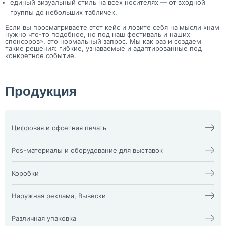
единый визуальный стиль на всех носителях — от входной
группы до небольших табличек.
Если вы просматриваете этот кейс и ловите себя на мысли «нам
нужно что-то подобное, но под наш фестиваль и наших
спонсоров», это нормальный запрос. Мы как раз и создаем
такие решения: гибкие, узнаваемые и адаптированные под
конкретное событие.
Продукция
Цифровая и офсетная печать
Календари
Офсетная печать
Визитки
Пакеты
Pos-материалы и оборудование для выставок
Конверты
Папка фолдер
3D наклейки
Печати и штампы
Изделия из оргстекла
Бейдж
Плакат, афиша
X-стенд
Коробки
Билеты
Пластиковые карты
Воблеры
Блокноты
Подложка на стол,
Оформление выставочных
Жесткая гофрокоробка из
Брошюра, каталог
плейсменты
стендов
микрогофры и Гофрокоробки
Наружная реклама, Вывески
Буклеты
Ризограф (документы,
Пресс волл
Кашированные коробки vip
Визитка NFC
бланки)
Пресс Волл из ткани
коробки
Буквы и фигуры из пластика
Световые панели ”клик” и
Диплом
Самокопир
Промо-стойки
Классические картонные
Наклейки на заднее стекло
”кристал”
Различная упаковка
Инстаграм визитка
Сборные тиражи
Ролл-апы
коробки
автомобиля
Согласование наружной