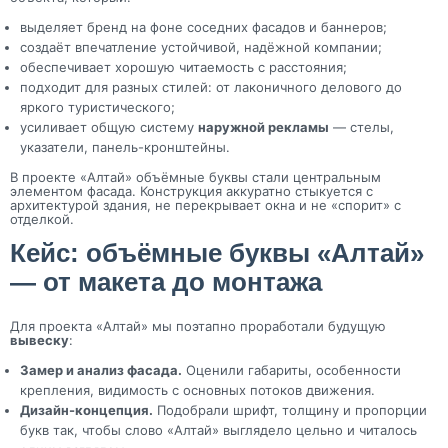
выделяет бренд на фоне соседних фасадов и баннеров;
создаёт впечатление устойчивой, надёжной компании;
обеспечивает хорошую читаемость с расстояния;
подходит для разных стилей: от лаконичного делового до
яркого туристического;
усиливает общую систему
наружной рекламы
— стелы,
указатели, панель-кронштейны.
В проекте «Алтай» объёмные буквы стали центральным
элементом фасада. Конструкция аккуратно стыкуется с
архитектурой здания, не перекрывает окна и не «спорит» с
отделкой.
Кейс: объёмные буквы «Алтай»
— от макета до монтажа
Для проекта «Алтай» мы поэтапно проработали будущую
вывеску
:
Замер и анализ фасада.
Оценили габариты, особенности
крепления, видимость с основных потоков движения.
Дизайн-концепция.
Подобрали шрифт, толщину и пропорции
букв так, чтобы слово «Алтай» выглядело цельно и читалось