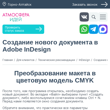
Горно-Алтайск
Заказать звонок
Заказать звонок
Проверить
статус заказа
Создание нового документа в
Adobe InDesign
Нажимая кнопку "Оставить заявку", я даю согласие на
обработку персональных данных и согласие с политикой
конфиденциальности
Главная
Для клиентов
Технические рекомендации
InDesign
Создание но
Нажимая на кнопку, я даю согласие на получение
информационных и рекламных рассылок
Преобразование макета в
цветовую модель CMYK
Оставить
заявку
После того, как программа открылась, необходимо создать
новый документ. Во вкладке «Файл» выбираем пункт «Создать
документ», либо воспользуемся сочетанием клавиш Ctrl + N.
Перед нами появляется окно создания документа.
Обратите внимание, что практически все параметры