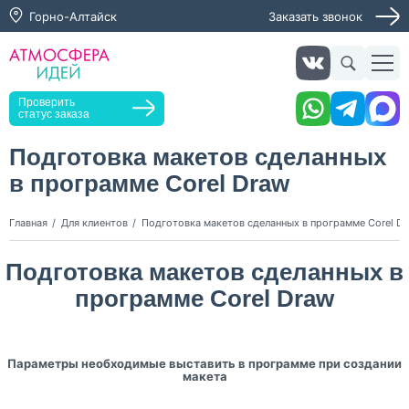
Горно-Алтайск
Заказать звонок
Заказать звонок
Проверить
статус заказа
Подготовка макетов сделанных
в программе Corel Draw
Нажимая кнопку "Оставить заявку", я даю согласие на
обработку персональных данных и согласие с политикой
конфиденциальности
Главная
Для клиентов
Подготовка макетов сделанных в программе Corel D
Нажимая на кнопку, я даю согласие на получение
информационных и рекламных рассылок
Подготовка макетов сделанных в
программе Corel Draw
Оставить
заявку
Параметры необходимые выставить в программе при создании
макета